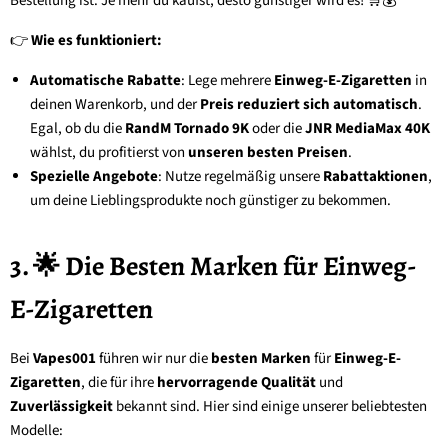
Bestellung ist. Je mehr du kaufst, desto günstiger wird es! 🛒💰
👉
Wie es funktioniert:
Automatische Rabatte
: Lege mehrere
Einweg-E-Zigaretten
in
deinen Warenkorb, und der
Preis reduziert sich automatisch
.
Egal, ob du die
RandM Tornado 9K
oder die
JNR MediaMax 40K
wählst, du profitierst von
unseren besten Preisen
.
Spezielle Angebote
: Nutze regelmäßig unsere
Rabattaktionen
,
um deine Lieblingsprodukte noch günstiger zu bekommen.
3. 🌟 Die Besten Marken für Einweg-
E-Zigaretten
Bei
Vapes001
führen wir nur die
besten Marken
für
Einweg-E-
Zigaretten
, die für ihre
hervorragende Qualität
und
Zuverlässigkeit
bekannt sind. Hier sind einige unserer beliebtesten
Modelle: