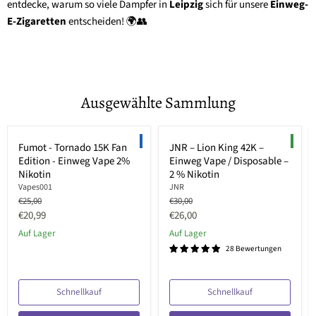
entdecke, warum so viele Dampfer in
Leipzig
sich für unsere
Einweg-
E-Zigaretten
entscheiden! 🌍👥
Ausgewählte Sammlung
Sparen Sie bis zu
36
%
Sparen Sie bis zu
33
%
LIMITED EDITION
NEW
Fumot - Tornado 15K Fan
JNR – Lion King 42K –
Edition - Einweg Vape 2%
Einweg Vape / Disposable –
Nikotin
2 % Nikotin
Vapes001
JNR
Ursprünglicher
Ursprünglicher
€25,00
€30,00
Preis
Preis
Aktueller
Aktueller
€20,99
€26,00
Preis
Preis
Auf Lager
Auf Lager
28 Bewertungen
Schnellkauf
Schnellkauf