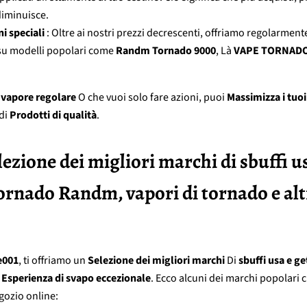
diminuisce.
i speciali
: Oltre ai nostri prezzi decrescenti, offriamo regolarmen
u modelli popolari come
Randm Tornado 9000
, Là
VAPE TORNAD
n
vapore regolare
O che vuoi solo fare azioni, puoi
Massimizza i tuoi
di
Prodotti di qualità
.
lezione dei migliori marchi di sbuffi u
tornado Randm, vapori di tornado e al
e001
, ti offriamo un
Selezione dei migliori marchi
Di
sbuffi usa e ge
a
Esperienza di svapo eccezionale
. Ecco alcuni dei marchi popolari 
gozio online: