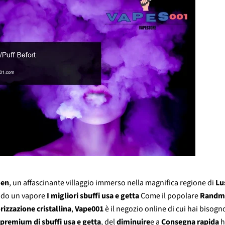
Γ
en
, un affascinante villaggio immerso nella magnifica regione di
Lu
ando un vapore
I migliori sbuffi usa e getta
Come il popolare
Randm
rizzazione cristallina
,
Vape001
è il negozio online di cui hai bisogn
premium di sbuffi usa e getta
, del
diminuire
e a
Consegna rapida
h