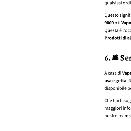
qualsiasi ord
Questo signif
9000
o il
Vapo
Questa è l'oc
Prodotti di a
6. 🛎️ S
A casa di
Vap
usa e getta
, 
disponibile pe
Che hai bisogn
maggiori info
nostro team s