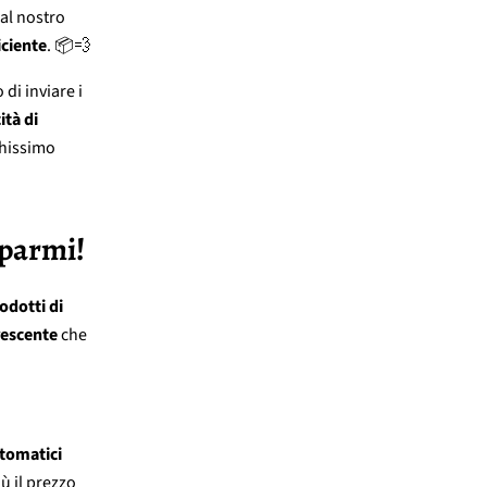
al nostro
iciente
. 📦💨
 di inviare i
ità di
hissimo
sparmi!
odotti di
rescente
che
tomatici
ù il prezzo