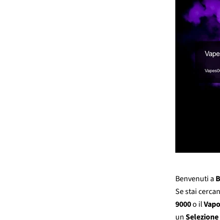
Benvenuti a
B
Se stai cerc
9000
o il
Vapo
un
Selezione 