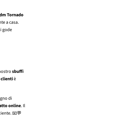
dm Tornado
te a casa.
si gode
 nostro
sbuffi
clienti
è
ogno di
atto online
. Il
ciente. 📧💬