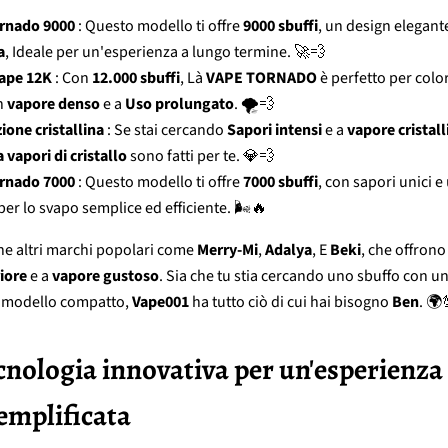
rnado 9000
: Questo modello ti offre
9000 sbuffi
, un design elegant
a
, Ideale per un'esperienza a lungo termine. 🚀💨
ape 12K
: Con
12.000 sbuffi
, Là
VAPE TORNADO
è perfetto per colo
n
vapore denso
e a
Uso prolungato
. 🌪️💨
ione cristallina
: Se stai cercando
Sapori intensi
e a
vapore cristall
 vapori di cristallo
sono fatti per te. 💎💨
rnado 7000
: Questo modello ti offre
7000 sbuffi
, con sapori unici e
er lo svapo semplice ed efficiente. 🌬️🔥
he altri marchi popolari come
Merry-Mi
,
Adalya
, E
Beki
, che offrono 
iore
e a
vapore gustoso
. Sia che tu stia cercando uno sbuffo con u
n modello compatto,
Vape001
ha tutto ciò di cui hai bisogno
Ben
. 🌍
ecnologia innovativa per un'esperienza 
emplificata