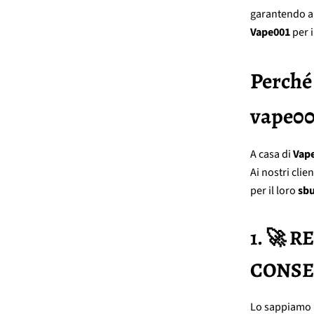
garantendo 
Vape001
per i
Perché 
vape00
A casa di
Vap
Ai nostri clien
per il loro
sbu
1. 🚀 
CONSEGL
Lo sappiamo