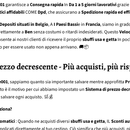
01
garantisce a
Consegna rapida
In
Da 1 a 5 giorni lavorativi
grazie 
ici affidabili
COME
Dpd
, che assicurano a
Spedizione rapida ed eff
Depositi situati in Belgio
, A
I Paesi Bassi
e in
Francia
, siamo in grado
irettamente a
Ben
senza costumi o ritardi indesiderati. Questo
Veloc
sente ai nostri clienti di ricevere il proprio
sbuffi usa e getta
In poc
o per essere usato non appena arrivano. 🚚📦
rezzo decrescente - Più acquisti, più ri
e001
, sappiamo quanto sia importante salvare mentre approfitta
Pr
to è il motivo per cui abbiamo impostato un
Sistema di prezzo dec
 salvare ogni acquisto. 🛒💰
ziona?
tomatici
: Quando ne acquisti diversi
sbuffi usa e getta
, IL
Sconti au
licati direttamente al tuo cestino. Ciò significa che più acquisti, pi