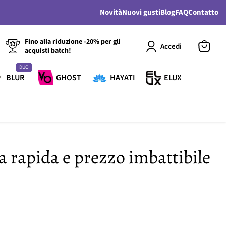
Novità
Nuovi gusti
Blog
FAQ
Contatto
Fino alla riduzione -20% per gli
Accedi
acquisti batch!
Visualiz
il
DUO
carrello
BLUR
GHOST
HAYATI
ELUX
a rapida e prezzo imbattibile