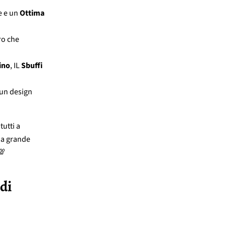
e e un
Ottima
ro che
ino
, IL
Sbuffi
 un design
tutti a
na grande
💯
di