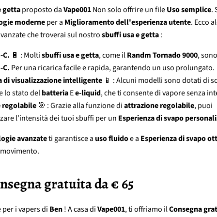
e getta
proposto da
Vape001
Non solo offrire un file
Uso semplice
.
ogie moderne
per a
Miglioramento dell'esperienza utente
. Ecco a
avanzate che troverai sul nostro
sbuffi usa e getta
:
-C.
🔋 : Molti
sbuffi usa e getta
, come il
Randm Tornado 9000
, sono
-C.
Per una ricarica facile e rapida, garantendo un uso prolungato.
di visualizzazione intelligente
📱 : Alcuni modelli sono dotati di 
 lo stato del
batteria
E
e-liquid
, che ti consente di vapore senza in
 regolabile
🎯 : Grazie alla funzione di
attrazione regolabile
, puoi
are l'intensità dei tuoi sbuffi per un
Esperienza di svapo personali
logie avanzate
ti garantisce a
uso fluido
e a
Esperienza di svapo ot
 movimento.
onsegna gratuita da € 65
 per i vapers di
Ben
! A casa di
Vape001
, ti offriamo il
Consegna grat