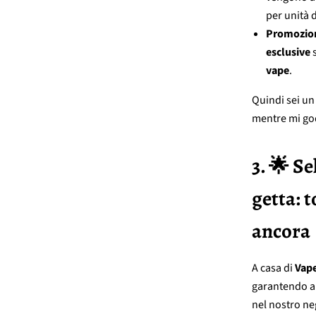
per unità 
Promozion
esclusive
s
vape
.
Quindi sei u
mentre mi go
3. 🌟 Se
getta: 
ancora
A casa di
Vap
garantendo 
nel nostro ne