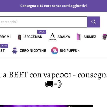
Consegna a 15 euro senza costi aggiuntivi
SMOK
RRY-MI
SPACEMAN
ADALYA
AIRMEZ
9,20€
LET
ZERO NICOTINE
BIG PUFFS
tta a BEFT con vape001 - consegn
🚚💨