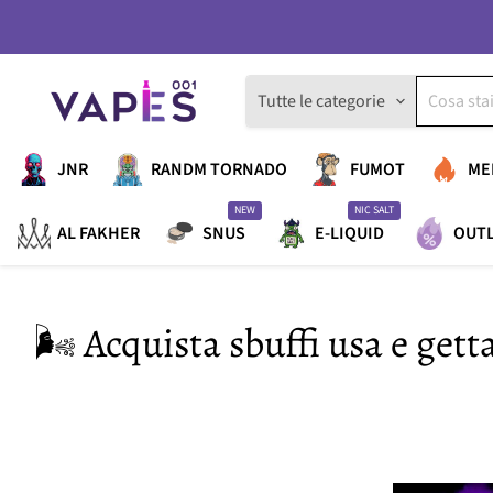
Tutte le categorie
JNR
RANDM TORNADO
FUMOT
ME
NEW
NIC SALT
AL FAKHER
SNUS
E-LIQUID
OUT
🌬️ Acquista sbuffi usa e ge