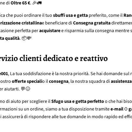
ine di
Oltre 65 €
. 🎉🚛
ica che puoi ordinare il tuo
sbuffi usa e getta
preferito, come il
Ran
rizzazione cristallina
e beneficiare di
Consegna gratuita
direttamen
casione perfetta per
acquistare
e risparmia sulla consegna mentre 
lta qualità
. 📦💸
ervizio clienti dedicato e reattivo
e001
, La tua soddisfazione è la nostra priorità. Se hai domande sul
Nostro
offerte speciali
o il
consegna
, la nostra squadra di
assistenza 
r aiutarti. 💬😊
o di aiuto per scegliere il
Sfugo usa e getta perfetto
o che hai bis
rmazioni su un ordine, siamo a tua disposizione tramite
e-mail
O
g
i assicurerà di rispondere alle tue domande in modo rapido ed effi