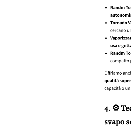
Randm To
autonomi
Tornado V
cercano u
Vaporizzaz
usa e getta
Randm To
compatto p
Offriamo anc
qualità super
capacità o u
4. ⚙️ T
svapo s