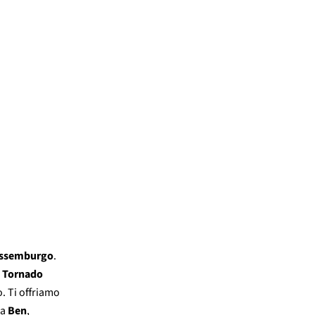
ssemburgo
.
 Tornado
o. Ti offriamo
a
Ben
,