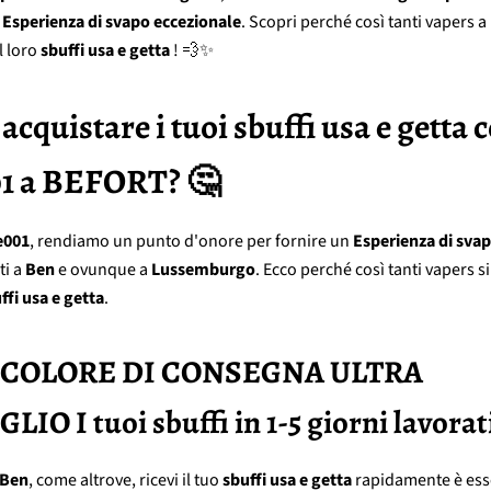
a
Esperienza di svapo eccezionale
. Scopri perché così tanti vapers a
l loro
sbuffi usa e getta
! 💨✨
acquistare i tuoi sbuffi usa e getta 
1 a BEFORT? 🤔
e001
, rendiamo un punto d'onore per fornire un
Esperienza di svap
ti a
Ben
e ovunque a
Lussemburgo
. Ecco perché così tanti vapers si
ffi usa e getta
.
RECOLORE DI CONSEGNA ULTRA
IO I tuoi sbuffi in 1-5 giorni lavorat
Ben
, come altrove, ricevi il tuo
sbuffi usa e getta
rapidamente è ess