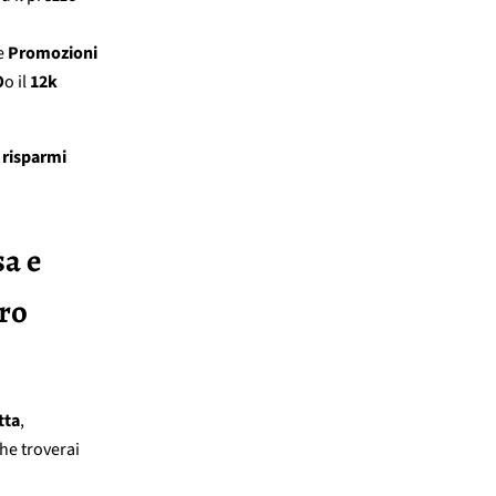
te
Promozioni
O
o il
12k
 risparmi
sa e
tro
tta
,
che troverai