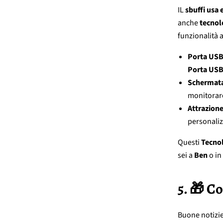
IL
sbuffi usa 
anche
tecnol
funzionalità 
Porta USB
Porta USB
Schermata 
monitorare
Attrazione
personalizz
Questi
Tecno
sei a
Ben
o in
5. 🎁 C
Buone notizie