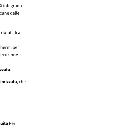
 Si integrano
lcune delle
 dotati di a
schermi per
terruzione.
zzata
.
timizzata
, che
uita
Per