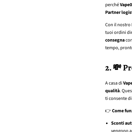
perché
Vape0
Partner logist
Con il nostro
tuoi ordini d
consegna
con
tempo, pront
2. 💸 P
A casa di
Vap
qualità
. Ques
ti consente di
👉
Come fun
Sconti au
vengono app