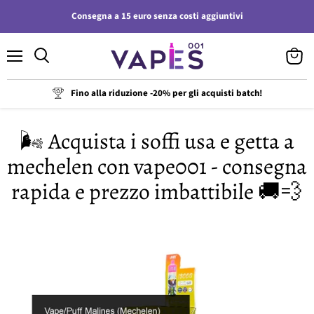
Consegna a 15 euro senza costi aggiuntivi
Menu
Visuali
il
carrell
Fino alla riduzione -20% per gli acquisti batch!
🌬️ Acquista i soffi usa e getta a
mechelen con vape001 - consegna
rapida e prezzo imbattibile 🚚💨