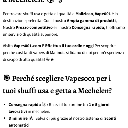
Per trovare sbuffi usa e getta di qualità a
Malizioso
,
Vape001
è la
destinazione preferita. Con il nostro
Ampia gamma di prodotti
,
Nostro
Prezzo competitivo
e il nostro
Consegna rapida
, ti offriamo
un servizio di qualità superiore.
Visita
Vapes001.com
E
Effettua il tuo ordine oggi
Per scoprire
perché così tanti vapers di Malinois si fidano di noi per un'esperienza
di svapo di alta qualità! 🎯🔥
🎯 Perché scegliere Vapes001 per i
tuoi sbuffi usa e getta a Mechelen?
Consegna rapida
🚀 : Ricevi il tuo ordine tra
1 e 5 giorni
lavorativi
in mechelen.
Diminuire
💰 : Salva di più grazie al nostro sistema di
Sconti
automatici
.