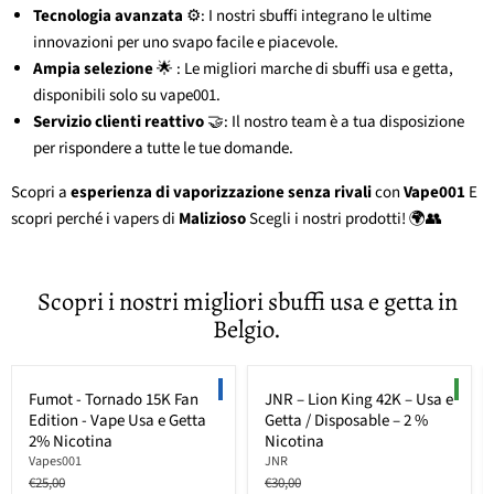
Tecnologia avanzata
⚙️: I nostri sbuffi integrano le ultime
innovazioni per uno svapo facile e piacevole.
Ampia selezione
🌟 : Le migliori marche di sbuffi usa e getta,
disponibili solo su vape001.
Servizio clienti reattivo
🤝: Il nostro team è a tua disposizione
per rispondere a tutte le tue domande.
Scopri a
esperienza di vaporizzazione senza rivali
con
Vape001
E
scopri perché i vapers di
Malizioso
Scegli i nostri prodotti! 🌍👥
Scopri i nostri migliori sbuffi usa e getta in
Belgio.
Risparmia fino al
36
%
Risparmia fino al
33
%
LIMITED EDITION
NEW
Fumot - Tornado 15K Fan
JNR – Lion King 42K – Usa e
Edition - Vape Usa e Getta
Getta / Disposable – 2 %
2% Nicotina
Nicotina
Vapes001
JNR
Prezzo
Prezzo
€25,00
€30,00