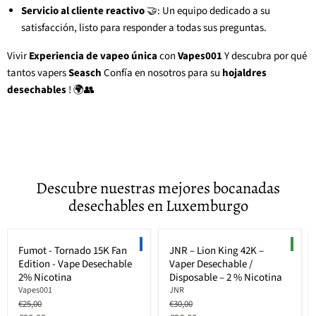
Servicio al cliente reactivo
🤝: Un equipo dedicado a su
satisfacción, listo para responder a todas sus preguntas.
Vivir
Experiencia de vapeo única
con
Vapes001
Y descubra por qué
tantos vapers
Seasch
Confía en nosotros para su
hojaldres
desechables
! 🌍👥
Descubre nuestras mejores bocanadas
desechables en Luxemburgo
Ahorre hasta
36
%
Ahorre hasta
33
%
LIMITED EDITION
NEW
Fumot - Tornado 15K Fan
JNR – Lion King 42K –
Edition - Vape Desechable
Vaper Desechable /
2% Nicotina
Disposable – 2 % Nicotina
Vapes001
JNR
Precio
Precio
€25,00
€30,00
original
original