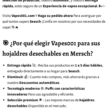
selección de productos
, nuestro
disminuir
, y nuestro
entrega
rápida
, estás seguro de un
Experiencia de vapeo excepcional
. 🌬️✨
Visita
Vapes001.com
Y
Haga su pedido ahora
Para averiguar por
qué tantos vapers
Seasch
¡Confía en nosotros por sus necesidades de
vape! 🎯🔥
🎯 ¿Por qué elegir Vapes001 para sus
hojaldres desechables en Mersch?
Entrega rápida
🚀 : Reciba sus productos en
1 a 5 días hábiles
,
entregado directamente a su hogar para
Seasch
.
Disminuir
💰 : Cuanto más compras, más ahorrarás gracias a
nuestro
Descuentos automáticos
.
Tecnología moderna
⚙️:
Puffs con características
innovadoras
Para uso agradable y eficiente.
Selección premium
🌟 : Las mejores marcas de
hojaldres
desechables
Disponible en el mercado.