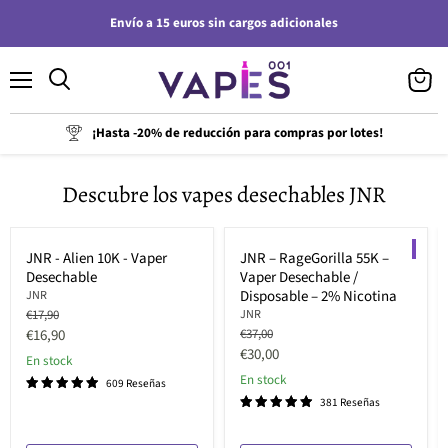
Envío a 15 euros sin cargos adicionales
Menú
Ver
carrito
¡Hasta -20% de reducción para compras por lotes!
Descubre los vapes desechables JNR
Ahorre hasta
26
%
Ahorre hasta
39
%
NEW
JNR - Alien 10K - Vaper
JNR – RageGorilla 55K –
Desechable
Vaper Desechable /
Disposable – 2% Nicotina
JNR
Precio
€17,90
JNR
original
Precio
Precio
€16,90
€37,00
original
Precio
€30,00
actual
En stock
actual
En stock
609 Reseñas
381 Reseñas