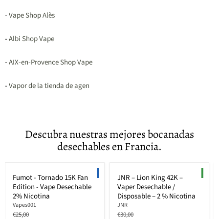
-
Vape Shop Alès
-
Albi Shop Vape
-
AIX-en-Provence Shop Vape
-
Vapor de la tienda de agen
Descubra nuestras mejores bocanadas
desechables en Francia.
Ahorre hasta
36
%
Ahorre hasta
33
%
LIMITED EDITION
NEW
Fumot - Tornado 15K Fan
JNR – Lion King 42K –
Edition - Vape Desechable
Vaper Desechable /
2% Nicotina
Disposable – 2 % Nicotina
Vapes001
JNR
Precio
Precio
€25,00
€30,00