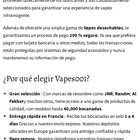
provienen directamente de los fabricantes y son cuidadosamente
seleccionados para garantizar una experiencia de vapeo
intransigente.
Además de ofrecerle una amplia gama de
Vapes desechables
, le
garantizamos un proceso de pago
100 % seguro
. Ya sea que prefiera
pagar con tarjeta bancaria u otros medios, todas las transacciones
están protegidas por sistemas de seguridad avanzados y nunca
mantenemos su información de pago.
¿Por qué elegir Vapes001?
Gran selección
: Con marcas de renombre como
JNR
,
Randm
,
Al
Fakher
y muchos otros, tiene acceso a una gama de productos de
calidad, con modelos hasta
40,000 bocanadas
.
Entrega rápida en Francia
: Recibe tus bocanadas en solo
1 a 4
días
Gracias a nuestro envío expreso. Nuestros depósitos
ubicados en Europa garantizan una entrega confiable y rápida.
Pago seguro
: Nuestra plataforma garantiza transacciones