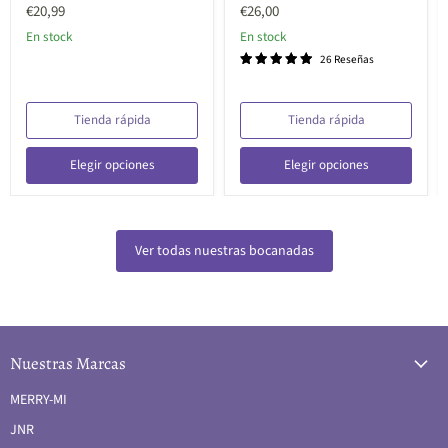
original
original
Precio
Precio
€20,99
€26,00
actual
actual
En stock
En stock
26 Reseñas
Tienda rápida
Tienda rápida
Elegir opciones
Elegir opciones
Ver todas nuestras bocanadas
Nuestras Marcas
MERRY-MI
JNR