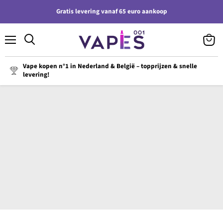
Gratis levering vanaf 65 euro aankoop
Menu
Winke
bekijk
Vape kopen n°1 in Nederland & België – topprijzen & snelle
levering!