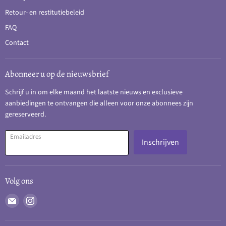
Retour- en restitutiebeleid
FAQ
Contact
Abonneer u op de nieuwsbrief
Schrijf u in om elke maand het laatste nieuws en exclusieve
aanbiedingen te ontvangen die alleen voor onze abonnees zijn
gereserveerd.
Emailadres
Inschrijven
Volg ons
Email
Vind
Vapes001
ons
op