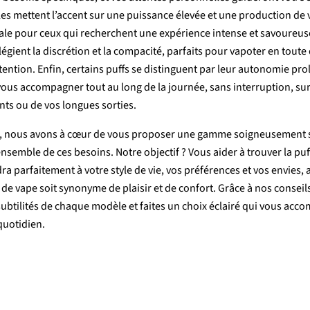
les
mettent
l’accent
sur
une
puissance
élevée
et
une
production
de
ale
pour
ceux
qui
recherchent
une
expérience
intense
et
savoureus
ilégient
la
discrétion
et
la
compacité,
parfaits
pour
vapoter
en
toute
ttention.
Enfin,
certains
puffs
se
distinguent
par
leur
autonomie
pro
vous
accompagner
tout
au
long
de
la
journée,
sans
interruption,
su
nts
ou
de
vos
longues
sorties.
,
nous
avons
à
cœur
de
vous
proposer
une
gamme
soigneusement
’ensemble
de
ces
besoins.
Notre
objectif ?
Vous
aider
à
trouver
la
puf
dra
parfaitement
à
votre
style
de
vie,
vos
préférences
et
vos
envies,
t
de
vape
soit
synonyme
de
plaisir
et
de
confort.
Grâce
à
nos
conseil
subtilités
de
chaque
modèle
et
faites
un
choix
éclairé
qui
vous
acco
quotidien.