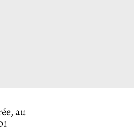
rée, au
01