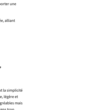
porter
une
ée,
alliant
,
ut
la
simplicité
e,
légère
et
gréables
mais
igns
trop