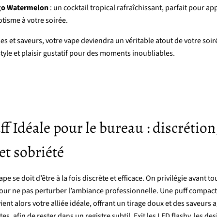
go
Watermelon
:
un
cocktail
tropical
rafraîchissant,
parfait
pour
ap
otisme
à
votre
soirée.
les
et
saveurs,
votre
vape
deviendra
un
véritable
atout
de
votre
soir
style
et
plaisir
gustatif
pour
des
moments
inoubliables.
ff
Idéale
pour
le b
ureau : d
iscrétion
et s
obriété
ape
se
doit
d’être
à
la
fois
discrète
et
efficace.
On
privilégie
avant
to
our
ne
pas
perturber
l’ambiance
professionnelle.
Une
puff
compact
ient
alors
votre
alliée
idéale,
offrant
un
tirage
doux
et
des
saveurs
a
ates,
afin
de
rester
dans
un
registre
subtil.
Exit
les
LED
flashy,
les
des