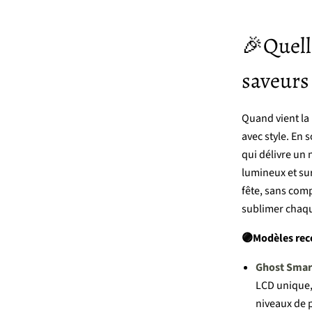
🎉
Quel
s
aveurs
Quand
vient
la
avec
style.
En
s
qui
délivre
un
lumineux
et
su
fête,
sans
comp
sublimer
chaq
🟣Modèles
re
Ghost
Smar
LCD
unique
niveaux
de