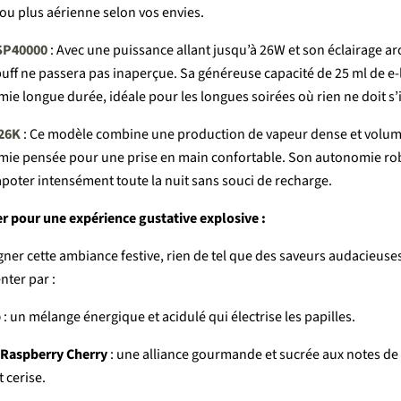
ou
plus
aérienne
selon
vos
envies.
SP40000
:
Avec
une
puissance
allant
jusqu’à
26W
et
son
éclairage
ar
puff
ne
passera
pas
inaperçue.
Sa
généreuse
capacité
de 25
ml
de
e-
mie
longue
durée,
idéale
pour
les
longues
soirées
où
rien
ne
doit
s’
26K
:
Ce
modèle
combine
une
production
de
vapeur
dense
et
volum
mie
pensée
pour
une
prise
en
main
confortable.
Son
autonomie
ro
apoter
intensément
toute
la
nuit
sans
souci
de
recharge.
er
pour
une
expérience
gustative
explosive :
gner
cette
ambiance
festive,
rien
de
tel
que
des
saveurs
audacieuse
enter
par :
b
:
un
mélange
énergique
et
acidulé
qui
électrise
les
papilles.
Raspberry
Cherry
:
une
alliance
gourmande
et
sucrée
aux
notes
de
t
cerise.