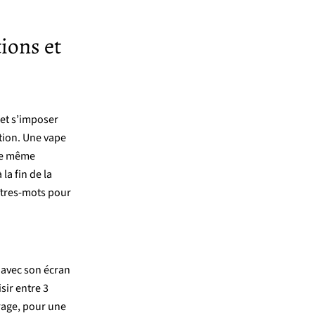
tions
et
et
s’imposer
tion.
Une
vape
re
même
à
la
fin
de
la
tres-
mots
pour
t
avec
son
écran
isir
entre 3
rage,
pour
une