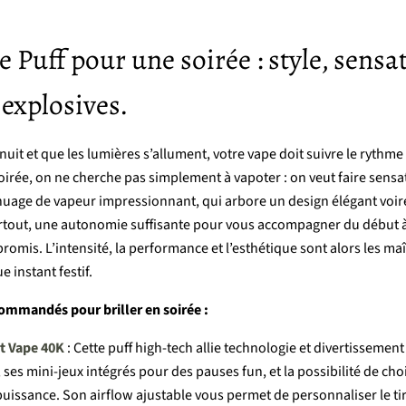
le
Puff
pour
une s
oirée : s
tyle, s
ensa
 e
xplosives.
nuit
et
que
les
lumières
s’allument,
votre
vape
doit
suivre
le
rythme
oirée,
on
ne
cherche
pas
simplement
à
vapoter :
on
veut
faire
sensa
nuage
de
vapeur
impressionnant,
qui
arbore
un
design
élégant
voi
rtout,
une
autonomie
suffisante
pour
vous
accompagner
du
début
romis.
L’intensité,
la
performance
et
l’esthétique
sont
alors
les
maî
ue
instant
festif.
commandés
pour
briller
en
soirée :
t
Vape
40K
:
Cette
puff
high-
tech
allie
technologie
et
divertissemen
,
ses
mini-
jeux
intégrés
pour
des
pauses
fun,
et
la
possibilité
de
cho
puissance.
Son
airflow
ajustable
vous
permet
de
personnaliser
le
ti