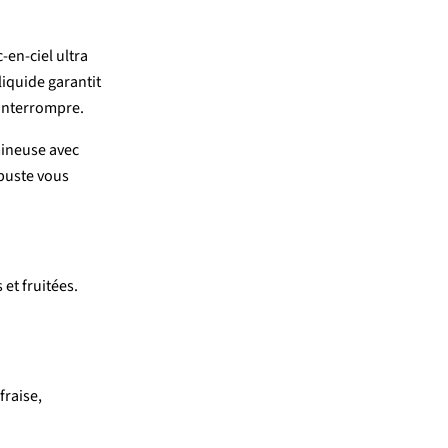
c-
en-
ciel
ultra
liquide
garantit
interrompre.
ineuse
avec
buste
vous
s
et
fruitées.
fraise,