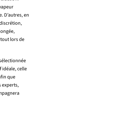
vapeur
e.
D’autres,
en
discrétion,
longée,
rtout
lors
de
sélectionnée
f
idéale,
celle
afin
que
s
experts,
mpagnera