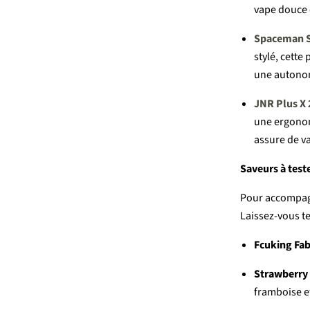
vape
douce
Spaceman 
stylé,
cette
une
autono
JNR
Plus
X
une
ergono
assure
de
v
Saveurs
à
test
Pour
accompa
Laissez-
vous
t
Fcuking
Fa
Strawberry
framboise
e