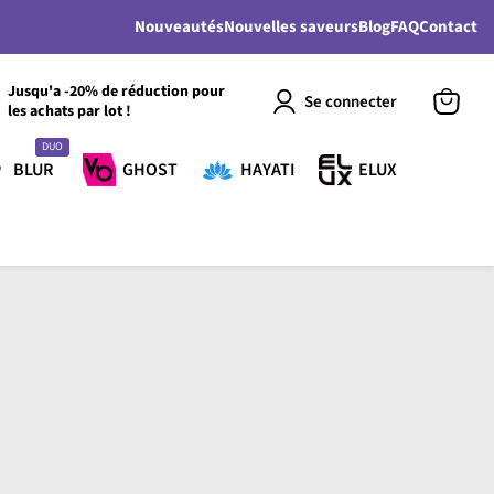
Nouveautés
Nouvelles saveurs
Blog
FAQ
Contact
Jusqu'a -20% de réduction pour
Se connecter
les achats par lot !
Voir
le
DUO
panier
BLUR
GHOST
HAYATI
ELUX