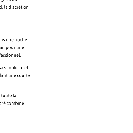
ci,
la
discrétion
ans
une
poche
ait
pour
une
fessionnel.
sa
simplicité
et
dant
une
courte
r
toute
la
ibré
combine