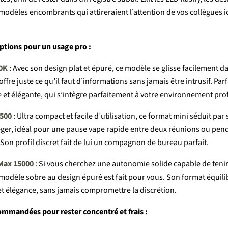
modèles
encombrants
qui
attireraient
l’attention
de
vos
collègues
i
ptions
pour
un
usage
pro :
0K
:
Avec
son
design
plat
et
épuré,
ce
modèle
se
glisse
facilement
d
offre
juste
ce
qu’il
faut
d’informations
sans
jamais
être
intrusif.
Parf
e
et
élégante,
qui
s’intègre
parfaitement
à
votre
environnement
pro
3500
:
Ultra
compact
et
facile
d’utilisation,
ce
format
mini
séduit
par
éger,
idéal
pour
une
pause
vape
rapide
entre
deux
réunions
ou
pen
Son
profil
discret
fait
de
lui
un
compagnon
de
bureau
parfait.
Max 15000
:
Si
vous
cherchez
une
autonomie
solide
capable
de
teni
modèle
sobre
au
design
épuré
est
fait
pour
vous.
Son
format
équil
et
élégance,
sans
jamais
compromettre
la
discrétion.
commandées
pour
rester
concentré
et
frais :