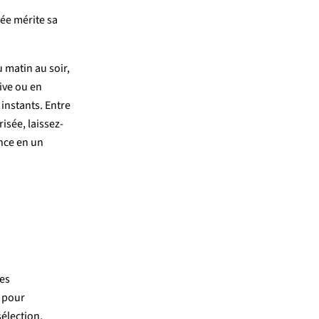
née
mérite
sa
u
matin
au
soir,
tive
ou
en
s
instants.
Entre
risée,
laissez-
nce
en
un
les
e
pour
sélection.