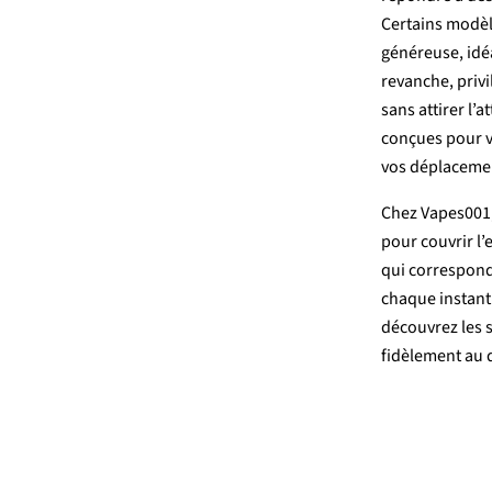
Certains
modè
généreuse,
idé
revanche,
priv
sans
attirer
l’a
conçues
pour
vos
déplaceme
Chez Vapes001
pour
couvrir
l
qui
correspon
chaque
instan
découvrez
les
fidèlement
au