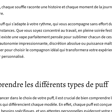
,
chaque
souffle
raconte
une
histoire
et
chaque
moment
de
la
jour
re.
uff
qui
s’adapte
à
votre
rythme,
qui
vous
accompagne
sans
effort
d
onstances.
Que
vous
soyez
concentré
au
travail,
en
pleine
soirée
fes
l
existe
une
vape
parfaitement
pensée
pour
sublimer
chacun
de
ce
autonomie
impressionnante,
discrétion
absolue
ou
puissance
maît
der
pour
choisir
le
compagnon
idéal
qui
transformera
votre
expérie
r
personnalisé.
rendre
les d
ifférents t
ypes
de p
uff
lancer
dans
le
choix
de
votre
puff,
il
est
crucial
de
bien
comprendre
es
qui
différencient
chaque
modèle.
En
effet,
chaque
puff
est
conçu
s
besoins
spécifiques,
et
vos
attentes
personnelles
guideront
votre