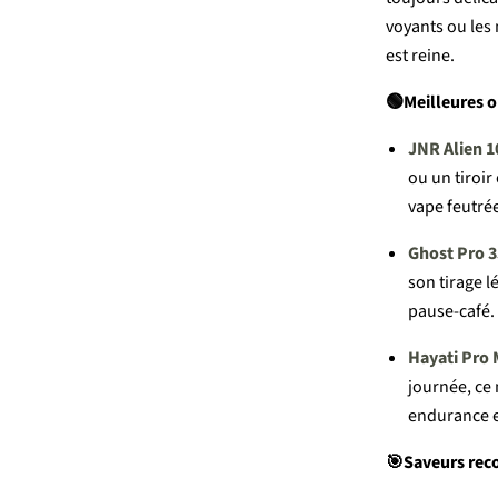
voyants
ou
les
est
reine.
🟢Meilleures
o
JNR
Alien
1
ou
un
tiroir
vape
feutré
Ghost
Pro 
son
tirage
l
pause-
café.
Hayati
Pro
journée,
ce
endurance
🎯Saveurs
re