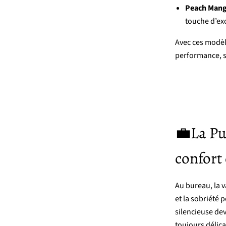
Peach
Man
touche
d’ex
Avec
ces
modè
performance,
💼
La
Pu
c
onfort
Au
bureau,
la
v
et
la
sobriété
p
silencieuse
dev
toujours
délic