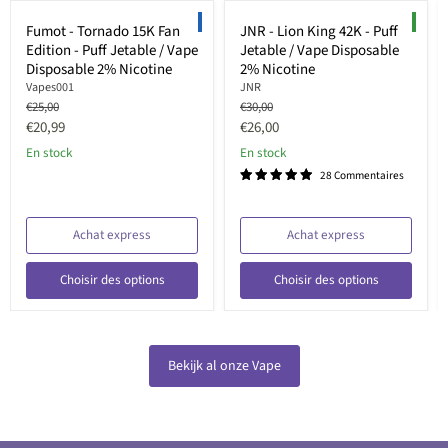
Économisez jusqu'à
36
%
Économisez jusqu'à
33
%
LIMITED EDITION
NEW
Fumot - Tornado 15K Fan
JNR - Lion King 42K - Puff
Edition - Puff Jetable / Vape
Jetable / Vape Disposable
Disposable 2% Nicotine
2% Nicotine
Vapes001
JNR
Prix
Prix
€25,00
€30,00
d'origine
d'origine
Prix
Prix
€20,99
€26,00
actuel
actuel
En stock
En stock
28 Commentaires
Achat express
Achat express
Choisir des options
Choisir des options
Bekijk al onze Vape